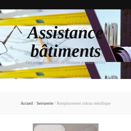
Assistance
bâtiments
Des professionnelles du bâtiment à votre service
Accueil
/
Serrurerie
/
Remplacement rideau métallique