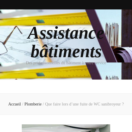
Assistance
bâtiments
Des professionnelles du bâtiment à votre service
Accueil
/
Plomberie
/
Que faire lors d’une fuite de WC sanibroyeur ?